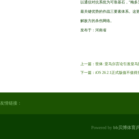
以通信对抗系统为可靠基石，“梅多
最关键优势的作战三要素体系。这
解敌方的杀伤网络。
发布于：河南省
上一篇：
世体: 亚马尔言论引发皇马
下一篇：
iOS 26.2.1正式版值不
友情链接：
Powered by
bb贝博体育