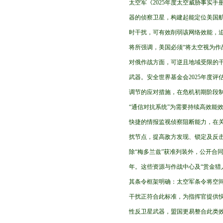
太空军《2025年度太空威胁事实
器的侦察卫星，构建起能定位美国
时干扰，可有效削弱该网络效能，
将所强调，美国必须“将太空视为作
对俄作战方面，可逆且地域受限的
武器。安全世界基金会2025年度
调节的应对措施，在危机初期阶段
“通信对抗系统”为需要持续高效能
快捷的情报监视侦察阻断能力，在关
扰节点，提高敌方发现、锁定及反
除“梅多兰兹”获准列装外，公开合同
年。这些资源与作战中心及“赏金猎
其条令框架明确：太空军条令将空
干扰正符合此标准，为指挥官提供
性反卫星武器，盟国更易整合此类