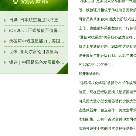
热点资讯
“梅多兰兹”是美国太空军的新一代
段，以验证其相较于传统装备更快的部
司官员将其形容为“能力的阶跃式提
日媒: 日本航空自卫队将更名“航空宇宙自卫队”
上传，也能破坏采集数据的下行传
iOS 26.2.1正式版值不值得升? 实测后发现, 这是近两年最稳的一版
“通信对抗系统”仍是核心战力支柱
为破坏中俄卫星能力，美国太空军“三剑客”新装备接近部署完
轨道卫星通信链路。2020年达到初
世体: 亚马尔言论引发皇马队内强烈不满! 卡瓦哈尔准备约谈他
统开展多年期升级计划。2021年
锐评｜中国是绿色发展最务实的行动派
约1.2亿至1.25亿美元。
展开剩余64%
“远程模块化终端”承担分布式作战节点
装置，现在已经以便携式配置部署于
向采用大量小型发射器替代少数大
这些武器并非独立运作：美太空军
求相衔接。2018年首次交付印太司
实施可逆性干扰的时空选择提供指