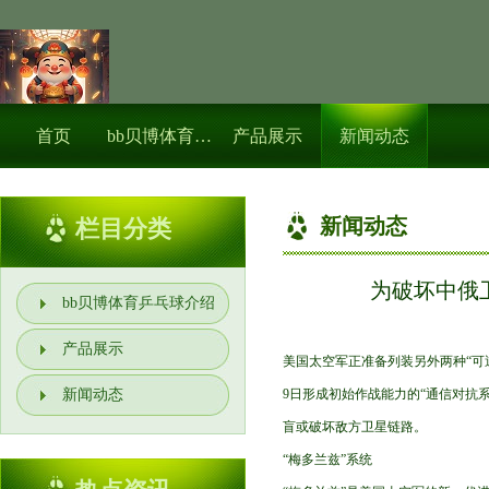
首页
bb贝博体育乒乓球介绍
产品展示
新闻动态
新闻动态
栏目分类
为破坏中俄
bb贝博体育乒乓球介绍
产品展示
美国太空军正准备列装另外两种“可逆性
新闻动态
9日形成初始作战能力的“通信对抗
盲或破坏敌方卫星链路。
“梅多兰兹”系统