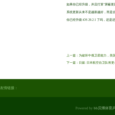
如果你已经升级，并且打算“屏蔽更新养
系统更新从来不是越新越好，而是
你已经升级 iOS 26.2.1 了
上一篇：
为破坏中俄卫星能力，美国
下一篇：
日媒: 日本航空自卫队将更
友情链接：
Powered by
bb贝博体育