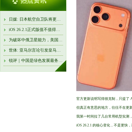
热点资讯
日媒: 日本航空自卫队将更名“航空宇宙自卫队”
iOS 26.2.1正式版值不值得升? 实测后发现, 这是近两年最稳的一版
为破坏中俄卫星能力，美国太空军“三剑客”新装备接近部署完
世体: 亚马尔言论引发皇马队内强烈不满! 卡瓦哈尔准备约谈他
锐评｜中国是绿色发展最务实的行动派
官方更新说明写得很克制，只提了 Ai
但真正有意思的地方，往往不在更
我第一时间拉了几台常用机型实测
iOS 26.2.1 的核心变化，不是