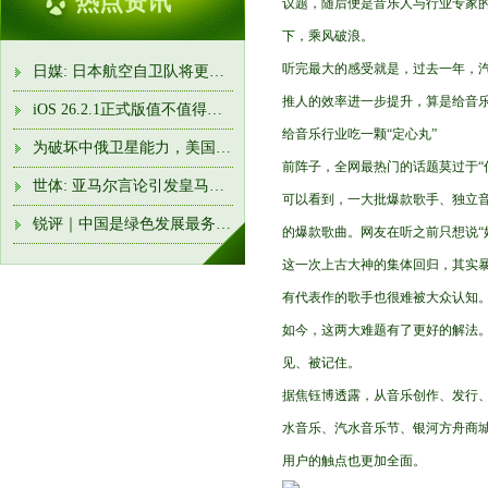
热点资讯
议题，随后便是音乐人与行业专家
下，乘风破浪。
听完最大的感受就是，过去一年，
日媒: 日本航空自卫队将更名“航空宇宙自卫队”
推人的效率进一步提升，算是给音乐
iOS 26.2.1正式版值不值得升? 实测后发现, 这是近两年最稳的一版
给音乐行业吃一颗“定心丸”
为破坏中俄卫星能力，美国太空军“三剑客”新装备接近部署完
前阵子，全网最热门的话题莫过于“
世体: 亚马尔言论引发皇马队内强烈不满! 卡瓦哈尔准备约谈他
可以看到，一大批爆款歌手、独立
锐评｜中国是绿色发展最务实的行动派
的爆款歌曲。网友在听之前只想说“
这一次上古大神的集体回归，其实
有代表作的歌手也很难被大众认知
如今，这两大难题有了更好的解法
见、被记住。
据焦钰博透露，从音乐创作、发行
水音乐、汽水音乐节、银河方舟商
用户的触点也更加全面。