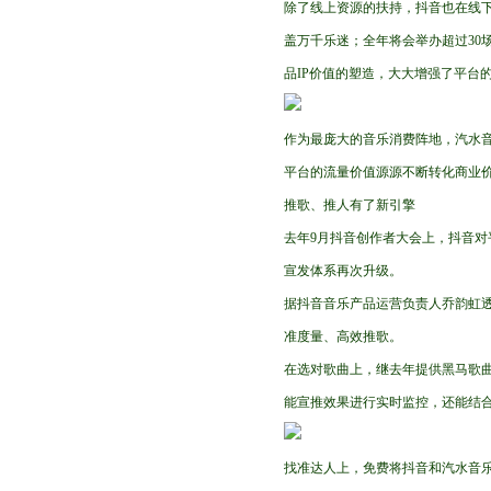
除了线上资源的扶持，抖音也在线
盖万千乐迷；全年将会举办超过30
品IP价值的塑造，大大增强了平台
作为最庞大的音乐消费阵地，汽水音
平台的流量价值源源不断转化商业价
推歌、推人有了新引擎
去年9月抖音创作者大会上，抖音对
宣发体系再次升级。
据抖音音乐产品运营负责人乔韵虹
准度量、高效推歌。
在选对歌曲上，继去年提供黑马歌
能宣推效果进行实时监控，还能结
找准达人上，免费将抖音和汽水音