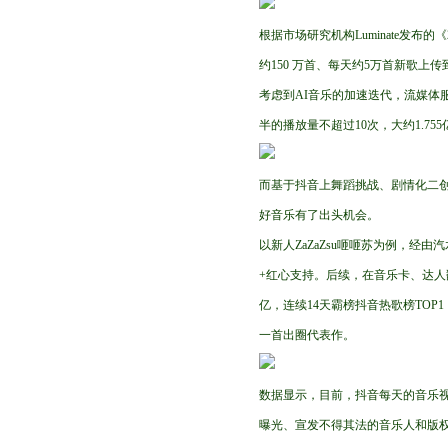
根据市场研究机构Luminate发布
约150 万首、每天约5万首新歌上传
考虑到AI音乐的加速迭代，流媒体
半的播放量不超过10次，大约1.75
而基于抖音上舞蹈挑战、剧情化二
好音乐有了出头机会。
以新人ZaZaZsu咂咂苏为例，经
+红心支持。后续，在音乐卡、达人
亿，连续14天霸榜抖音热歌榜TOP
一首出圈代表作。
数据显示，目前，抖音每天的音乐视
曝光、宣发不得其法的音乐人和版