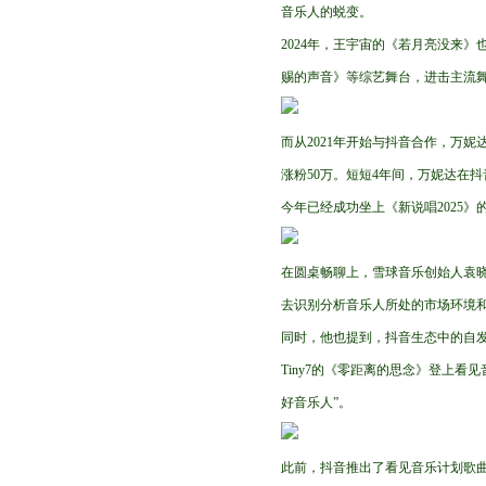
音乐人的蜕变。
2024年，王宇宙的《若月亮没来》
赐的声音》等综艺舞台，进击主流舞
而从2021年开始与抖音合作，万妮达
涨粉50万。短短4年间，万妮达在抖
今年已经成功坐上《新说唱2025
在圆桌畅聊上，雪球音乐创始人袁
去识别分析音乐人所处的市场环境
同时，他也提到，抖音生态中的自发性
Tiny7的《零距离的思念》登上看
好音乐人”。
此前，抖音推出了看见音乐计划歌