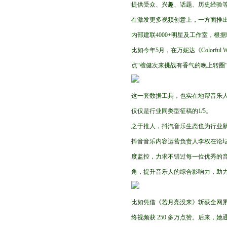
提供受众、兴趣、话题、历史经验等
在激发更多视频创意上，一方面推出
内部建联4000+明星及工作室，
比如今年5月，在万妮达《Colorf
点“檀健次来挑战有香气的晚上转圈
这一套数据工具，也实在地帮音乐人
仅仅是行业同类型征稿的1/5。
之于推人，抖汽音乐生态也为行业
抖音音乐内容运营负责人李权在论
度监控，力求不错过每一位优秀的
角，提升音乐人的综合影响力，助
比如凭借《若月亮没来》斩获全网累
终视频获 250 多万点赞。后来，她