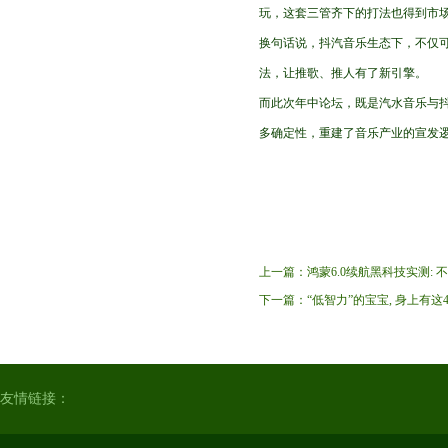
玩，这套三管齐下的打法也得到市场
换句话说，抖汽音乐生态下，不仅
法，让推歌、推人有了新引擎。
而此次年中论坛，既是汽水音乐与
多确定性，重建了音乐产业的宣发
上一篇：
鸿蒙6.0续航黑科技实测:
下一篇：
“低智力”的宝宝, 身上有这
友情链接：