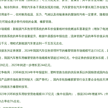
汽车胶管是汽车管路（按材质分，可分为尼龙管、胶管、金属管，其中胶管使用最广
油、制冷剂和水，帮助汽车各子系统实现其功能。汽车胶管在汽车中要长期工作在较
管用途不一，但对耐高低温、压力、气候以及传输液体的腐蚀性均有一定要求。随着技术
管)可能会逐步替代传统的金属、橡胶管路。
市场规模：新能源汽车热管理系统的单车价值量相对传统燃油车显著提升（增加了电
动管路系统的单车价值量提升。根据中鼎股份年报信息，流体管路产品的单车价值从
近千元，增程式新能源汽车更达到一千五百元左右。
根据东兴证券测算，2024年我国汽车仅热管理环节的橡塑管路市场规模可达151亿元
统，我国汽车整车用橡塑管路市场规模有望超过300亿元。中信证券的假设更加乐观，测
220亿元，2025年则进一步增长至244亿元。
竞争格局：川环科技2024年半年报提到，塑料管路当前的供应体系以外国独资或国内
国产品牌市场拓展空间较大（国产替代）。国内非轮胎橡胶胶管行业主要企业包括天
京利德东方橡塑科技等。
2023年川环科技车用软管营收规模10.37亿元（集中在国内），假设2024年增速39%（
市占率在5%左右。