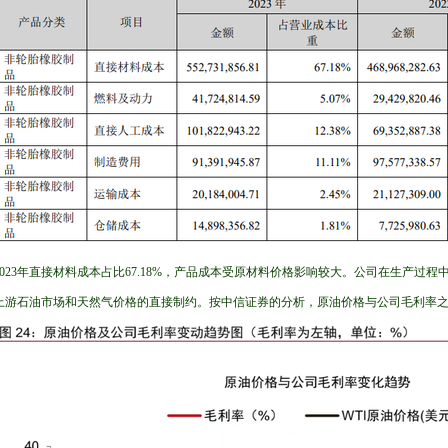
2023年直接材料成本占比67.18%，产品成本受原材料价格影响较大。公司在生产过
上游石油市场和天然气价格的直接制约。按中信证券的分析，原油价格与公司毛利率