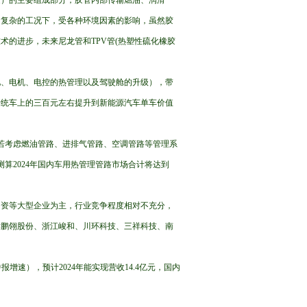
泛）的主要组成部分，胶管内部传输燃油、润滑
为复杂的工况下，受各种环境因素的影响，虽然胶
的进步，未来尼龙管和TPV管(热塑性硫化橡胶
池、电机、电控的热管理以及驾驶舱的升级），带
传统车上的三百元左右提升到新能源汽车单车价值
，若考虑燃油管路、进排气管路、空调管路等管理系
算2024年国内车用热管理管路市场合计将达到
合资等大型企业为主，行业竞争程度相对不充分，
津鹏翎股份、浙江峻和、川环科技、三祥科技、南
中报增速），预计2024年能实现营收14.4亿元，国内