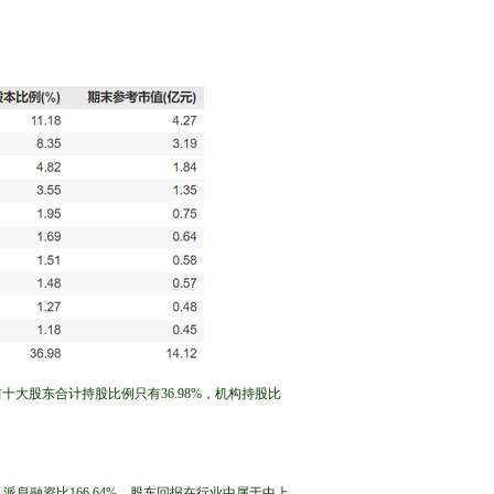
十大股东合计持股比例只有36.98%，机构持股比
，派息融资比166.64%，股东回报在行业中属于中上