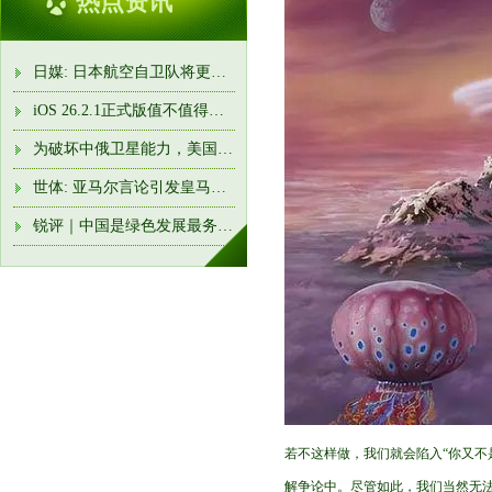
热点资讯
日媒: 日本航空自卫队将更名“航空宇宙自卫队”
iOS 26.2.1正式版值不值得升? 实测后发现, 这是近两年最稳的一版
为破坏中俄卫星能力，美国太空军“三剑客”新装备接近部署完
世体: 亚马尔言论引发皇马队内强烈不满! 卡瓦哈尔准备约谈他
锐评｜中国是绿色发展最务实的行动派
若不这样做，我们就会陷入“你又不
解争论中。尽管如此，我们当然无